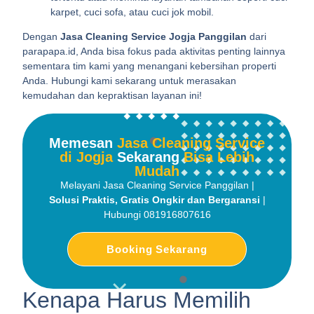
karpet, cuci sofa, atau cuci jok mobil.
Dengan
Jasa Cleaning Service Jogja Panggilan
dari
parapapa.id, Anda bisa fokus pada aktivitas penting lainnya
sementara tim kami yang menangani kebersihan properti
Anda. Hubungi kami sekarang untuk merasakan
kemudahan dan kepraktisan layanan ini!
Memesan
Jasa Cleaning Service
di Jogja
Sekarang
Bisa Lebih
Mudah
Melayani Jasa Cleaning Service Panggilan |
Solusi Praktis, Gratis Ongkir dan Bergaransi
|
Hubungi 081916807616
Booking Sekarang
Kenapa Harus Memilih