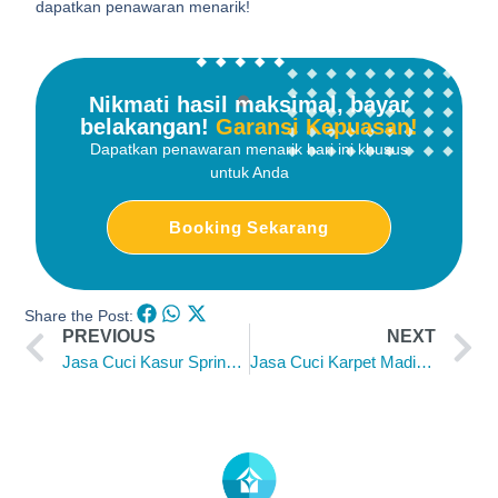
dapatkan penawaran menarik!
Nikmati hasil maksimal, bayar
belakangan!
Garansi Kepuasan!
Dapatkan penawaran menarik hari ini khusus
untuk Anda
Booking Sekarang
Share the Post:
PREVIOUS
NEXT
Jasa Cuci Kasur Springbed Jogja Harga Murah Terpercaya
Jasa Cuci Karpet Madiun Murah dan Bagus