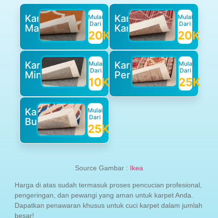
Karpet
Karpet
Mulai
Mulai
Dari
Dari
Masjid
Kantor
20K
20K
Karpet
Karpet
Mulai
Mulai
Dari
Dari
Minimalis
Permadani
10K
25K
Karpet
Mulai
Dari
Bulu
25K
Source Gambar :
Ikea
Harga di atas sudah termasuk proses pencucian profesional,
pengeringan, dan pewangi yang aman untuk karpet Anda.
Dapatkan penawaran khusus untuk cuci karpet dalam jumlah
besar!