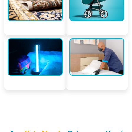
Aksesoris Bayi
Karpet & Gorden
Vacuum Alergi
General Cleaning ​
Testimoni Pelanggan