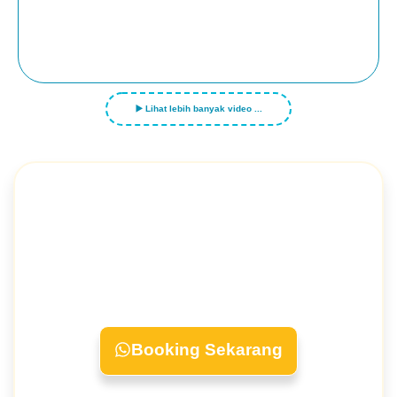
▶️ Lihat lebih banyak video ...
Nikmati Hasil Maksimal, Bayar
Belakangan! Gratis Ongkir &
Bergaransi!
Booking Sekarang